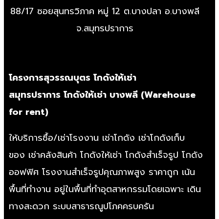
88/17 ซอยสุนทรวิภาค หมู่ 12 ต.บางปลา อ.บางพลี
จ.สมุทรปราการ
โครงการสุวรรณบุตร
โกดังให้เช่า
สมุทรปราการ
โกดังให้เช่า บางพลี
(
Warehouse
for rent
)
ให้บริการซื้อ/
เช่าโรงงาน
เช่าโกดัง
เช่าโกดังเก็บ
ของ
เช่าคลังสินค้า
โกดังให้เช่า
โกดังสำเร็จรูป
โกดัง
ออฟฟิศ
โรงงานสำเร็จรูป
คุณภาพสูง ราคาถูก เน้น
พื้นที่ทำงาน อยู่ในพื้นที่ทำอุตสาหกรรมโดยเฉพาะ เดิน
ทางสะดวก ระบบสาธารณูปโภคครบครัน