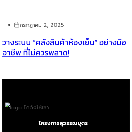
กรกฎาคม 2, 2025
วางระบบ “คลังสินค้าห้องเย็น” อย่างมือ
อาชีพ ที่ไม่ควรพลาด!
โครงการสุวรรณบุตร