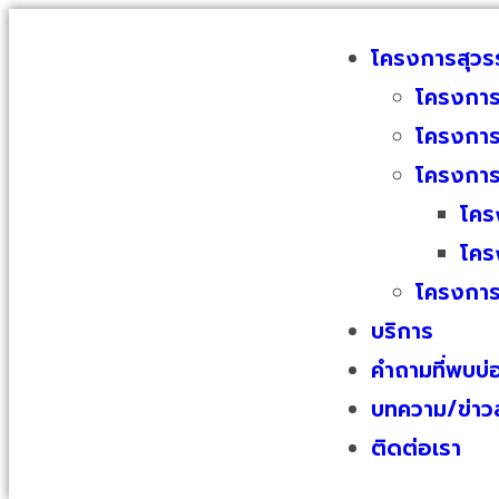
โครงการสุว
โครงการ
โครงการ
โครงกา
โคร
โคร
โครงการ
บริการ
คำถามที่พบบ่
บทความ/ข่าว
ติดต่อเรา