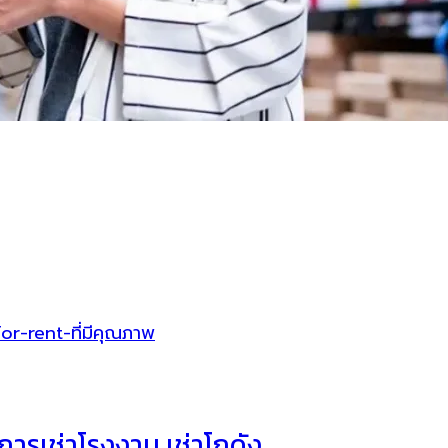
ยการเช่าโรงงาน เช่าโกดัง