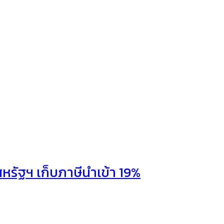
หรัฐฯ เก็บภาษีนำเข้า 19%