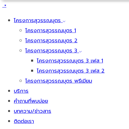
×
โครงการสุวรรณบุตร
โครงการสุวรรณบุตร 1
โครงการสุวรรณบุตร 2
โครงการสุวรรณบุตร 3
โครงการสุวรรณบุตร 3 เฟส 1
โครงการสุวรรณบุตร 3 เฟส 2
โครงการสุวรรณบุตร พรีเมียม
บริการ
คำถามที่พบบ่อย
บทความ/ข่าวสาร
ติดต่อเรา