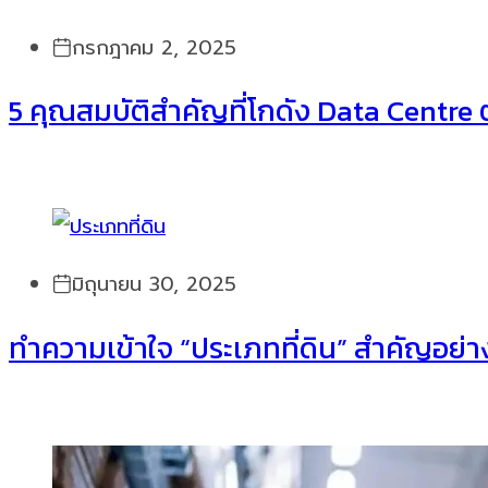
กรกฎาคม 2, 2025
5 คุณสมบัติสำคัญที่โกดัง Data Centre ต
มิถุนายน 30, 2025
ทำความเข้าใจ “ประเภทที่ดิน” สำคัญอย่าง