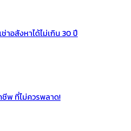
าอสังหาได้ไม่เกิน 30 ปี
าชีพ ที่ไม่ควรพลาด!