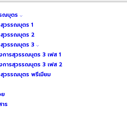
รรณบุตร
สุวรรณบุตร 1
สุวรรณบุตร 2
รสุวรรณบุตร 3
งการสุวรรณบุตร 3 เฟส 1
งการสุวรรณบุตร 3 เฟส 2
สุวรรณบุตร พรีเมียม
อย
สาร