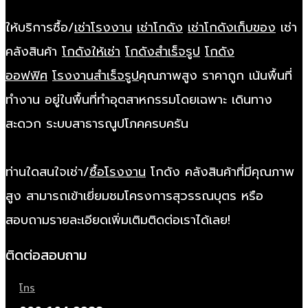
ให้บริการซื้อ/
เช่าโรงงาน
เช่าโกดัง
เช่าโกดังเก็บของ
เช่า
คลังสินค้า
โกดังให้เช่า
โกดังสำเร็จรูป
โกดัง
ออฟฟิศ
โรงงานสำเร็จรูป
คุณภาพสูง ราคาถูก เน้นพื้นที่
ทำงาน อยู่ในพื้นที่ทำอุตสาหกรรมโดยเฉพาะ เดินทาง
สะดวก ระบบสาธารณูปโภคครบครัน
ท่านใดสนใจเช่า/
ซื้อโรงงาน
โกดัง คลังสินค้าที่มีคุณภาพ
สูง สามารถเข้าเยี่ยมชมโครงการสุวรรณบุตร หรือ
สอบถามรายละเอียดเพิ่มเติมติดต่อเราได้เลย!
ติดต่อสอบถาม
โทร