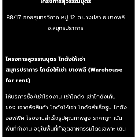
โครงการสุวรรณบุตร
88/17 ซอยสุนทรวิภาค หมู่ 12 ต.บางปลา อ.บางพลี
จ.สมุทรปราการ
โครงการสุวรรณบุตร
โกดังให้เช่า
สมุทรปราการ
โกดังให้เช่า บางพลี
(
Warehouse
for rent
)
ให้บริการซื้อ/
เช่าโรงงาน
เช่าโกดัง
เช่าโกดังเก็บ
ของ
เช่าคลังสินค้า
โกดังให้เช่า
โกดังสำเร็จรูป
โกดัง
ออฟฟิศ
โรงงานสำเร็จรูป
คุณภาพสูง ราคาถูก เน้น
พื้นที่ทำงาน อยู่ในพื้นที่ทำอุตสาหกรรมโดยเฉพาะ เดิน