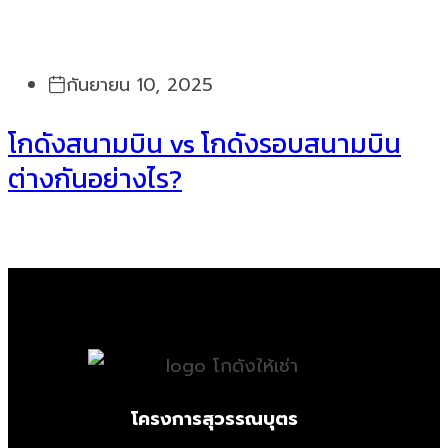
กันยายน 10, 2025
โกดังสนามบิน vs โกดังรอบสนามบิน
ต่างกันอย่างไร?
โครงการสุวรรณบุตร