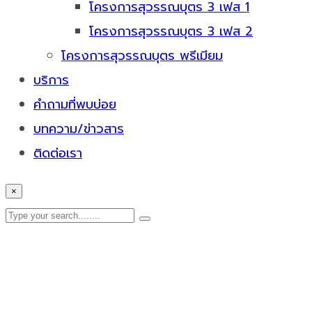
โครงการสุวรรณบุตร 3 เฟส 1
โครงการสุวรรณบุตร 3 เฟส 2
โครงการสุวรรณบุตร พรีเมียม
บริการ
คำถามที่พบบ่อย
บทความ/ข่าวสาร
ติดต่อเรา
×