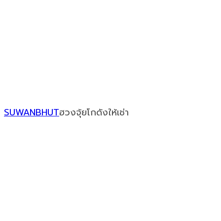
Our Recent Posts
SUWANBHUT
ฮวงจุ้ยโกดังให้เช่า