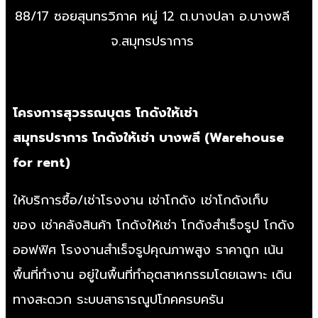
88/17 ซอยสุนทรวิภาค หมู่ 12 ต.บางปลา อ.บางพลี
จ.สมุทรปราการ
โครงการสุวรรณบุตร
โกดังให้เช่า
สมุทรปราการ
โกดังให้เช่า บางพลี
(
Warehouse
for rent
)
ให้บริการซื้อ/
เช่าโรงงาน
เช่าโกดัง
เช่าโกดังเก็บ
ของ
เช่าคลังสินค้า
โกดังให้เช่า
โกดังสำเร็จรูป
โกดัง
ออฟฟิศ
โรงงานสำเร็จรูป
คุณภาพสูง ราคาถูก เน้น
พื้นที่ทำงาน อยู่ในพื้นที่ทำอุตสาหกรรมโดยเฉพาะ เดิน
ทางสะดวก ระบบสาธารณูปโภคครบครัน