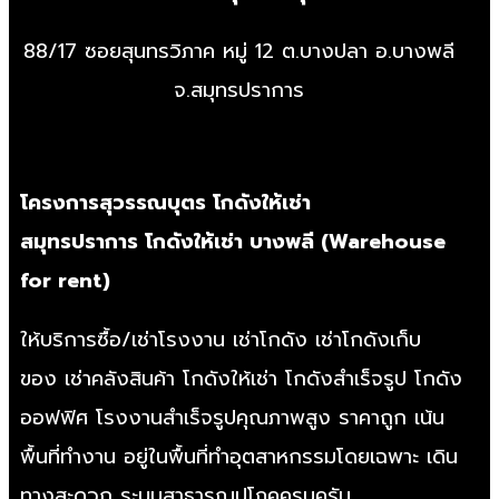
88/17 ซอยสุนทรวิภาค หมู่ 12 ต.บางปลา อ.บางพลี
จ.สมุทรปราการ
โครงการสุวรรณบุตร
โกดังให้เช่า
สมุทรปราการ
โกดังให้เช่า บางพลี
(
Warehouse
for rent
)
ให้บริการซื้อ/
เช่าโรงงาน
เช่าโกดัง
เช่าโกดังเก็บ
ของ
เช่าคลังสินค้า
โกดังให้เช่า
โกดังสำเร็จรูป
โกดัง
ออฟฟิศ
โรงงานสำเร็จรูป
คุณภาพสูง ราคาถูก เน้น
พื้นที่ทำงาน อยู่ในพื้นที่ทำอุตสาหกรรมโดยเฉพาะ เดิน
ทางสะดวก ระบบสาธารณูปโภคครบครัน