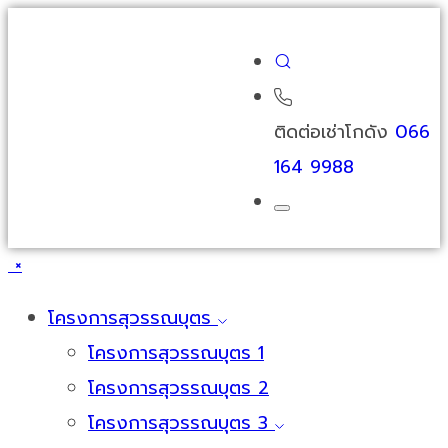
ติดต่อเช่าโกดัง
066
164 9988
×
โครงการสุวรรณบุตร
โครงการสุวรรณบุตร 1
โครงการสุวรรณบุตร 2
โครงการสุวรรณบุตร 3