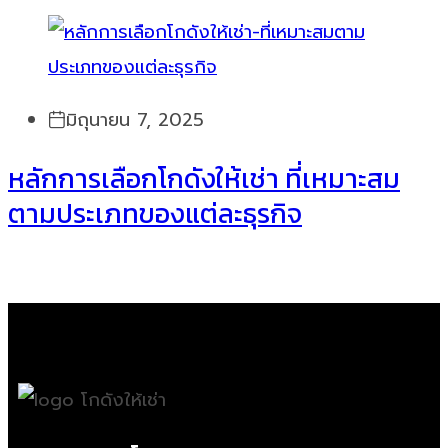
มิถุนายน 7, 2025
หลักการเลือกโกดังให้เช่า ที่เหมาะสม
ตามประเภทของแต่ละธุรกิจ