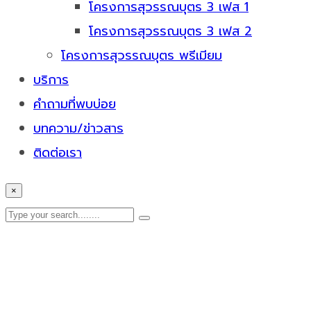
โครงการสุวรรณบุตร 3 เฟส 1
โครงการสุวรรณบุตร 3 เฟส 2
โครงการสุวรรณบุตร พรีเมียม
บริการ
คำถามที่พบบ่อย
บทความ/ข่าวสาร
ติดต่อเรา
×