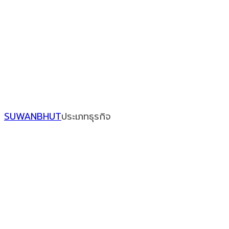
Our Recent Posts
SUWANBHUT
ประเภทธุรกิจ