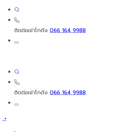
ติดต่อเช่าโกดัง
066 164 9988
ติดต่อเช่าโกดัง
066 164 9988
×