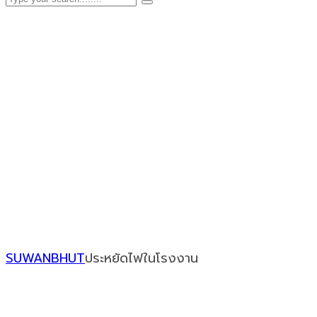
Our Recent Posts
SUWANBHUT
ประหยัดไฟในโรงงาน