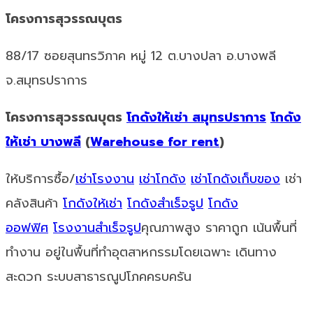
โครงการสุวรรณบุตร
88/17 ซอยสุนทรวิภาค หมู่ 12 ต.บางปลา อ.บางพลี
จ.สมุทรปราการ
โครงการสุวรรณบุตร
โกดังให้เช่า สมุทรปราการ
โกดัง
ให้เช่า บางพลี
(
Warehouse for rent
)
ให้บริการซื้อ/
เช่าโรงงาน
เช่าโกดัง
เช่าโกดังเก็บของ
เช่า
คลังสินค้า
โกดังให้เช่า
โกดังสำเร็จรูป
โกดัง
ออฟฟิศ
โรงงานสำเร็จรูป
คุณภาพสูง ราคาถูก เน้นพื้นที่
ทำงาน อยู่ในพื้นที่ทำอุตสาหกรรมโดยเฉพาะ เดินทาง
สะดวก ระบบสาธารณูปโภคครบครัน