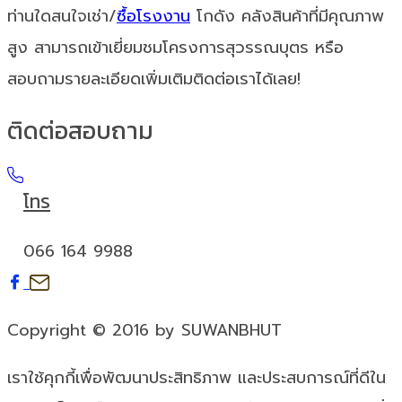
ท่านใดสนใจเช่า/
ซื้อโรงงาน
โกดัง คลังสินค้าที่มีคุณภาพ
สูง สามารถเข้าเยี่ยมชมโครงการสุวรรณบุตร หรือ
สอบถามรายละเอียดเพิ่มเติมติดต่อเราได้เลย!
ติดต่อสอบถาม
โทร
066 164 9988
Copyright © 2016 by SUWANBHUT
เราใช้คุกกี้เพื่อพัฒนาประสิทธิภาพ และประสบการณ์ที่ดีใน