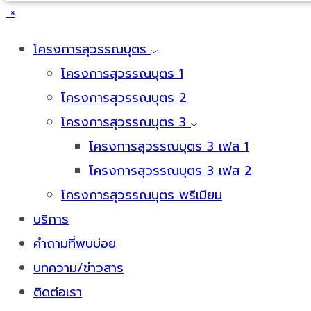
×
โครงการสุวรรณบุตร
โครงการสุวรรณบุตร 1
โครงการสุวรรณบุตร 2
โครงการสุวรรณบุตร 3
โครงการสุวรรณบุตร 3 เฟส 1
โครงการสุวรรณบุตร 3 เฟส 2
โครงการสุวรรณบุตร พรีเมียม
บริการ
คำถามที่พบบ่อย
บทความ/ข่าวสาร
ติดต่อเรา