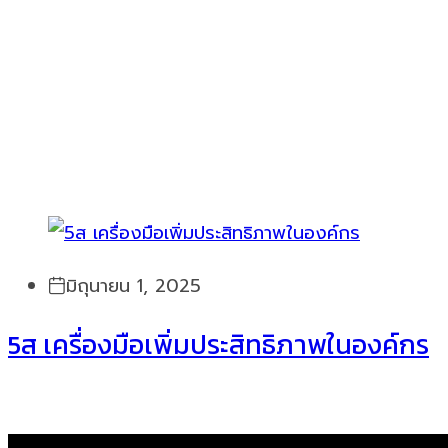
มิถุนายน 1, 2025
5ส เครื่องมือเพิ่มประสิทธิภาพในองค์กร