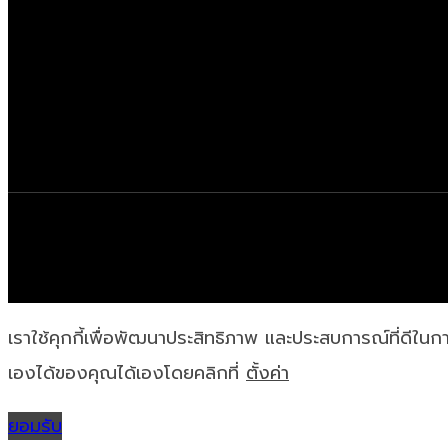
เราใช้คุกกี้เพื่อพัฒนาประสิทธิภาพ และประสบการณ์ที่ดีใน
เองได้ของคุณได้เองโดยคลิกที่
ตั้งค่า
ยอมรับ