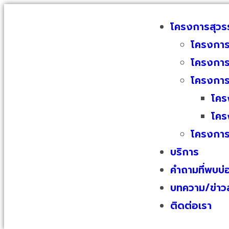
โครงการสุว
โครงการ
โครงการ
โครงกา
โคร
โคร
โครงการ
บริการ
คำถามที่พบบ่
บทความ/ข่าว
ติดต่อเรา