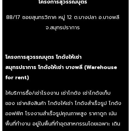
โครงการสุวรรณบุตร
88/17 ซอยสุนทรวิภาค หมู่ 12 ต.บางปลา อ.บางพลี
จ.สมุทรปราการ
โครงการสุวรรณบุตร
โกดังให้เช่า
สมุทรปราการ
โกดังให้เช่า บางพลี
(
Warehouse
for rent
)
ให้บริการซื้อ/
เช่าโรงงาน
เช่าโกดัง
เช่าโกดังเก็บ
ของ
เช่าคลังสินค้า
โกดังให้เช่า
โกดังสำเร็จรูป
โกดัง
ออฟฟิศ
โรงงานสำเร็จรูป
คุณภาพสูง ราคาถูก เน้น
พื้นที่ทำงาน อยู่ในพื้นที่ทำอุตสาหกรรมโดยเฉพาะ เดิน