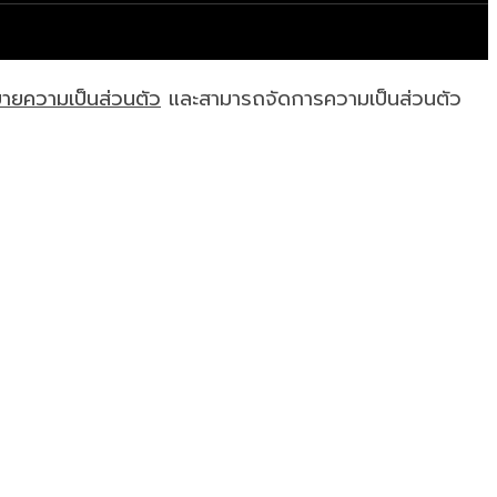
ายความเป็นส่วนตัว
และสามารถจัดการความเป็นส่วนตัว