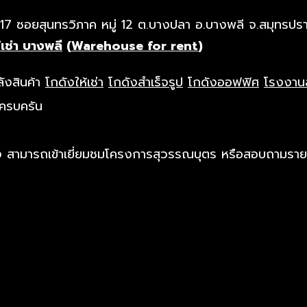
17 ซอยสุนทรวิภาค หมู่ 12 ต.บางปลา อ.บางพลี จ.สมุทรปร
้เช่า บางพลี
(
Warehouse for rent
)
ลังสินค้า
โกดังให้เช่า
โกดังสำเร็จรูป
โกดังออฟฟิศ
โรงงานส
ครบครัน
ูง สามารถเข้าเยี่ยมชมโครงการสุวรรณบุตร หรือสอบถามรายละเ