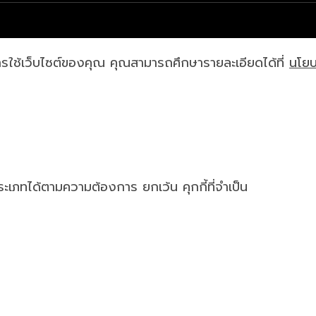
การใช้เว็บไซต์ของคุณ คุณสามารถศึกษารายละเอียดได้ที่
นโยบ
ระเภทได้ตามความต้องการ ยกเว้น คุกกี้ที่จำเป็น