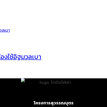
้องใช้อิฐมวลเบา
โครงการสุวรรณบุตร